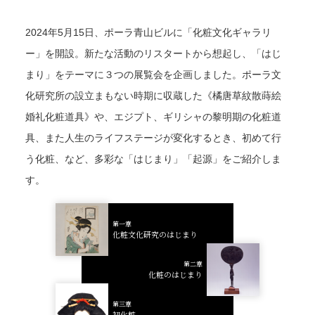
2024年5月15日、ポーラ青山ビルに「化粧文化ギャラリ
ー」を開設。新たな活動のリスタートから想起し、「はじ
まり」をテーマに３つの展覧会を企画しました。ポーラ文
化研究所の設立まもない時期に収蔵した《橘唐草紋散蒔絵
婚礼化粧道具》や、エジプト、ギリシャの黎明期の化粧道
具、また人生のライフステージが変化するとき、初めて行
う化粧、など、多彩な「はじまり」「起源」をご紹介しま
す。
第一章
化粧文化研究のはじまり
第二章
化粧のはじまり
第三章
初化粧