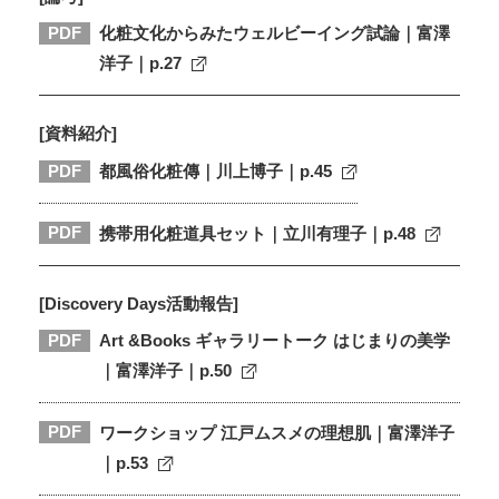
PDF
化粧文化からみたウェルビーイング試論｜富澤
洋子｜p.27
[資料紹介]
PDF
都風俗化粧傳｜川上博子｜p.45
PDF
携帯用化粧道具セット｜立川有理子｜p.48
[Discovery Days活動報告]
PDF
Art &Books ギャラリートーク はじまりの美学
｜富澤洋子｜p.50
PDF
ワークショップ 江戸ムスメの理想肌｜富澤洋子
｜p.53