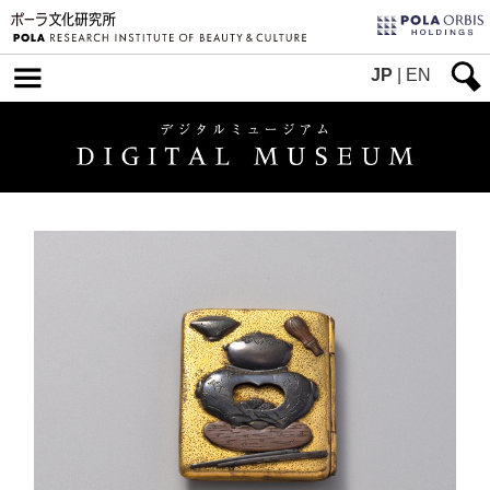
JP
|
EN