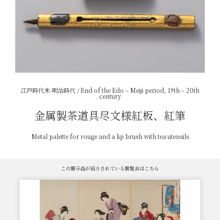
江戸時代末-明治時代 / End of the Edo – Meiji period, 19th – 20th
century
金属製茶道具尽文様紅板、紅筆
Metal palette for rouge and a lip brush with tea utensils
この展示品が紹介されている展覧会はこちら