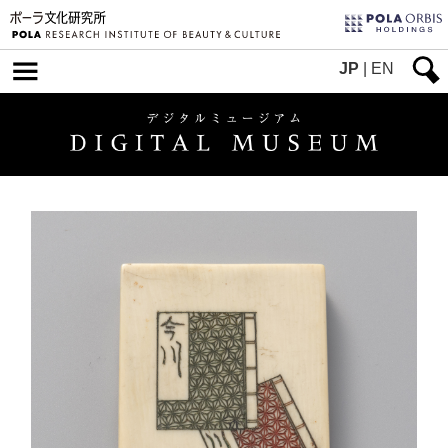
JP
|
EN