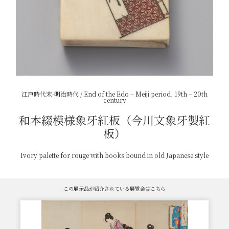
江戸時代末-明治時代 / End of the Edo – Meiji period, 19th – 20th
century
和本綴模様象牙紅板（今川文象牙製紅
板）
Ivory palette for rouge with books bound in old Japanese style
この展示品が紹介されている展覧会はこちら