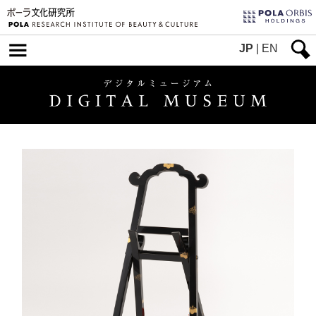
JP
|
EN