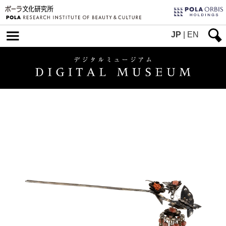
JP
|
EN