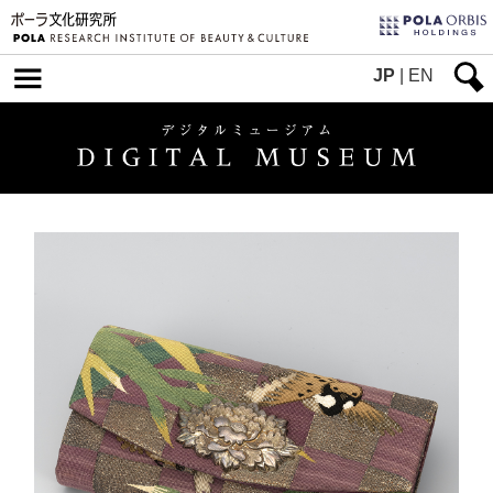
JP
|
EN