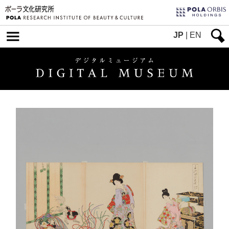
JP
|
EN