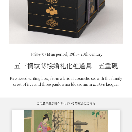
明治時代 / Meiji period, 19th – 20th century
五三桐紋蒔絵婚礼化粧道具 五重硯
Five-tiered writing box, from a bridal cosmetic set with the family
crest of five and three paulownia blossoms in
maki-e
lacquer
この展示品が紹介されている展覧会はこちら