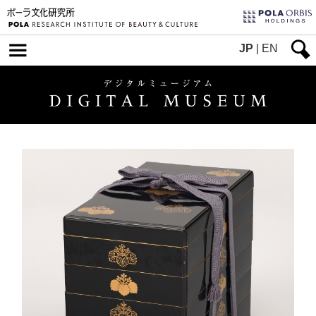
JP
|
EN