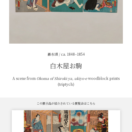
嘉永頃 / ca. 1848–1854
白木屋お駒
A scene from
Okoma of Shiroki-ya, ukiyo-e
woodblock prints
(triptych)
この展示品が紹介されている展覧会はこちら