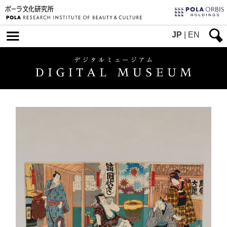
JP
|
EN