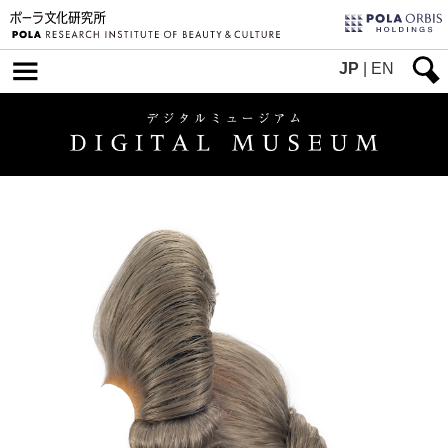
JP
|
EN