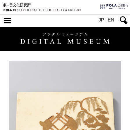
JP
|
EN