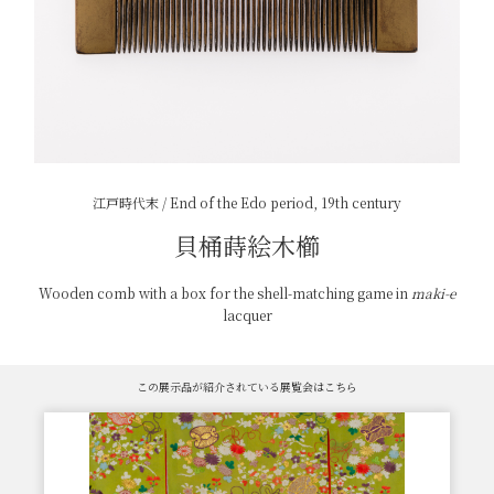
江戸時代末 / End of the Edo period, 19th century
貝桶蒔絵木櫛
Wooden comb with a box for the shell-matching game in
maki-e
lacquer
この展示品が紹介されている展覧会はこちら