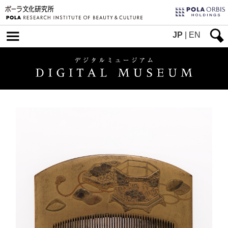
JP
|
EN