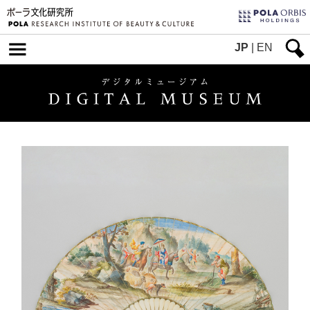
JP
|
EN