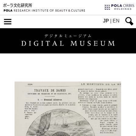
JP
|
EN