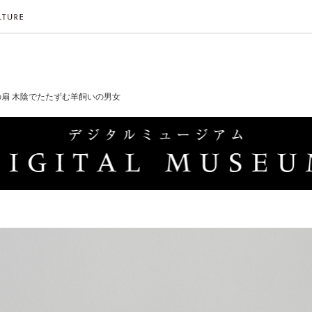
の扇 木陰でたたずむ羊飼いの男女