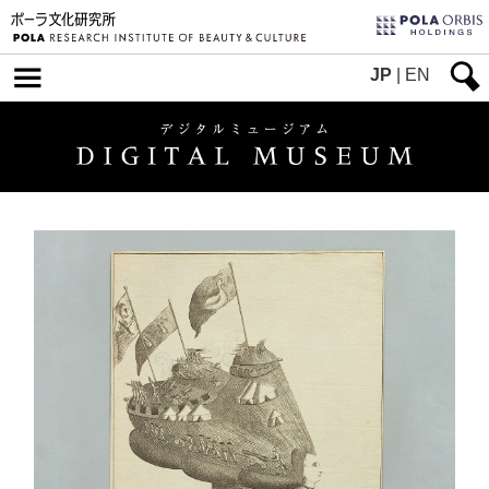
JP
|
EN