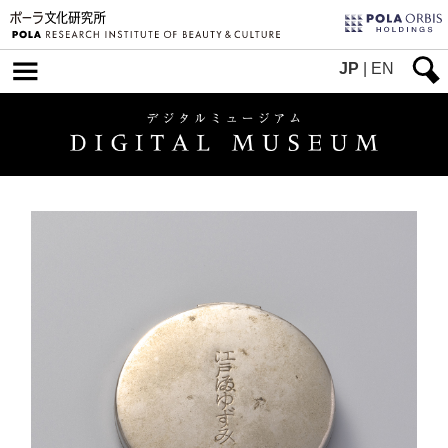
JP
|
EN