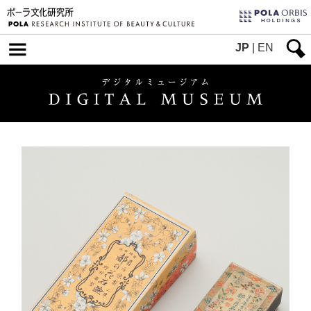
JP
|
EN