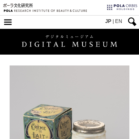
JP
|
EN