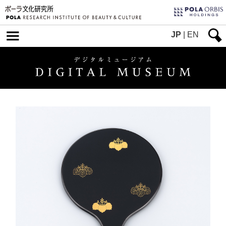
JP
|
EN