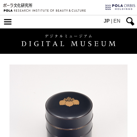
JP
|
EN