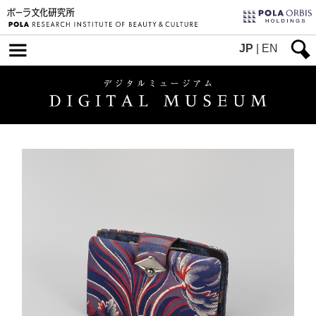
JP
|
EN