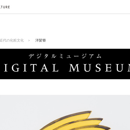
近代の化粧文化
洋髪簪