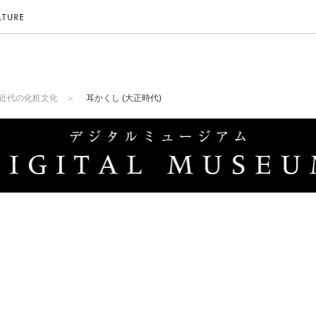
近代の化粧文化
耳かくし (大正時代)