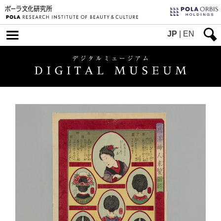
JP
|
EN