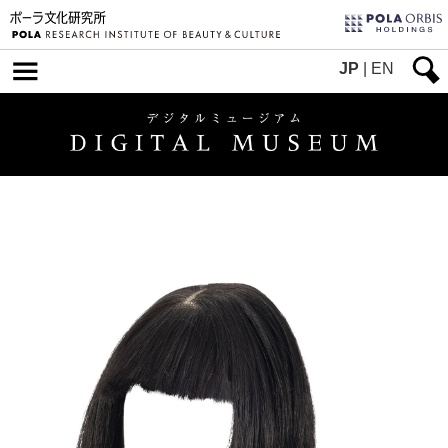
JP
|
EN