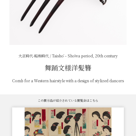
大正時代-昭和時代 / Taishō – Shōwa period, 20th century
舞踊文様洋髪簪
Comb for a Western hairstyle with a design of stylized dancers
この展示品が紹介されている展覧会はこちら