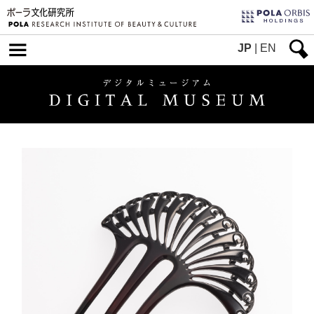
JP
|
EN