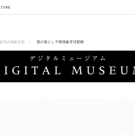
近代の化粧文化
龍の落とし子模様象牙洋髪櫛