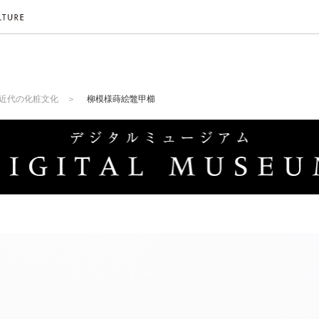
近代の化粧文化
柳模様蒔絵鼈甲櫛