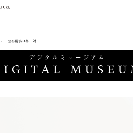
頭布用飾り帯一対