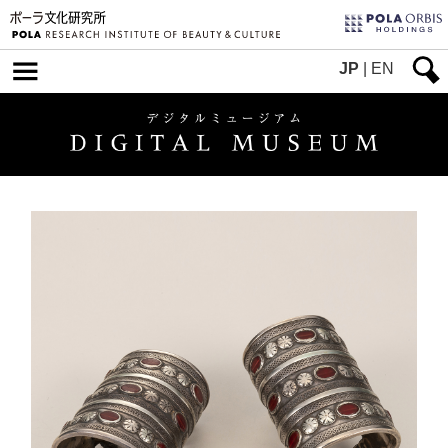
JP
|
EN