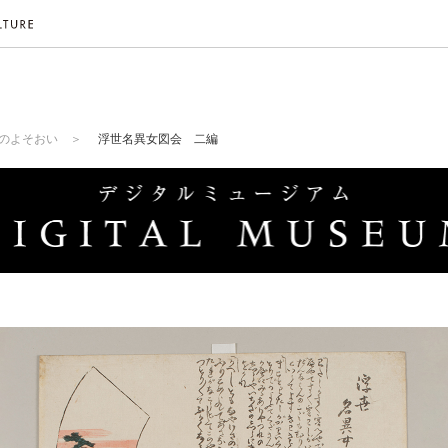
のよそおい
浮世名異女図会 二編