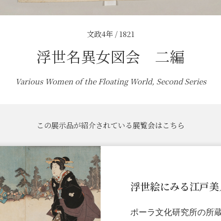
文政4年 / 1821
浮世名異女図会 二編
Various Women of the Floating World, Second Series
この展示品が紹介されている展覧会はこちら
浮世絵にみる江戸美
ポーラ文化研究所の所