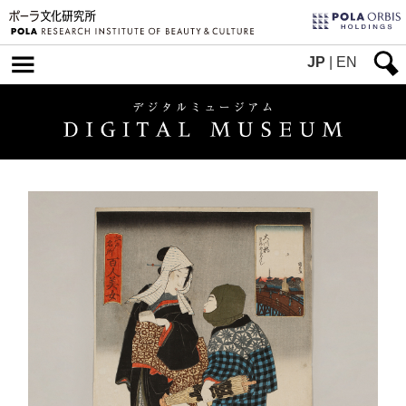
JP
|
EN