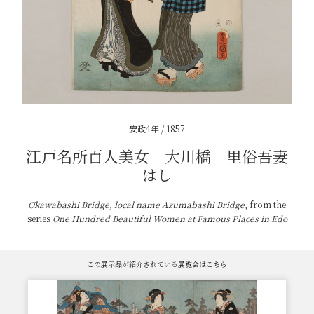
安政4年 / 1857
江戸名所百人美女 大川橋 里俗吾妻
はし
Ōkawabashi Bridge, local name Azumabashi Bridge
, from the
series
One Hundred Beautiful Women at Famous Places in Edo
この展示品が紹介されている展覧会はこちら