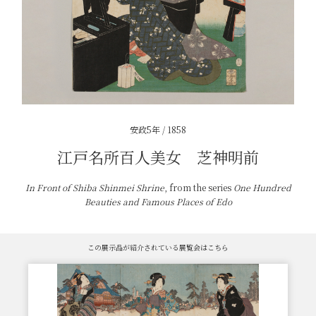
安政5年 / 1858
江戸名所百人美女 芝神明前
In Front of Shiba Shinmei Shrine
, from the series
One Hundred
Beauties and Famous Places of Edo
この展示品が紹介されている展覧会はこちら