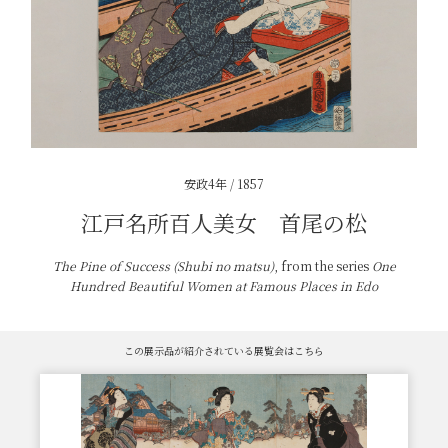
安政4年 / 1857
江戸名所百人美女 首尾の松
The Pine of Success (Shubi no matsu)
, from the series
One
Hundred Beautiful Women at Famous Places in Edo
この展示品が紹介されている展覧会はこちら