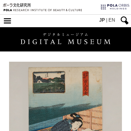
JP
|
EN