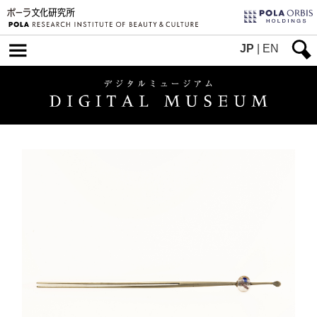
JP
|
EN