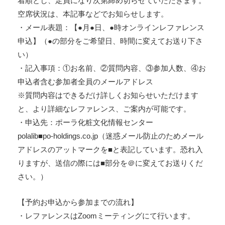
着順とし、定員になり次第締め切らせていただきます。
空席状況は、本記事などでお知らせします。
・メール表題：【●月●日、●時オンラインレファレンス
申込】（●の部分をご希望日、時間に変えてお送り下さ
い）
・記入事項：①お名前、②質問内容、③参加人数、④お
申込者含む参加者全員のメールアドレス
※質問内容はできるだけ詳しくお知らせいただけます
と、より詳細なレファレンス、ご案内が可能です。
・申込先：ポーラ化粧文化情報センター
polalib■po-holdings.co.jp（迷惑メール防止のためメール
アドレスのアットマークを■と表記しています。恐れ入
りますが、送信の際には■部分を＠に変えてお送りくだ
さい。）
【予約お申込から参加までの流れ】
・レファレンスはZoomミーティングにて行います。