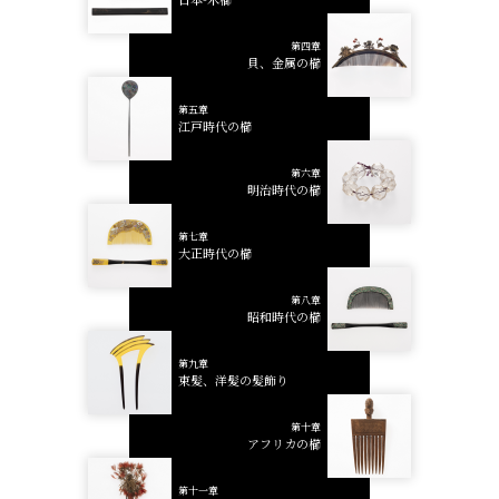
第四章
貝、金属の櫛
第五章
江戸時代の櫛
第六章
明治時代の櫛
第七章
大正時代の櫛
第八章
昭和時代の櫛
第九章
束髪、洋髪の髪飾り
第十章
アフリカの櫛
第十一章