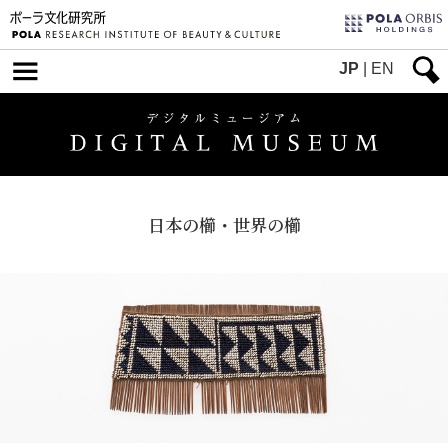
JP
|
EN
日本の櫛・世界の櫛