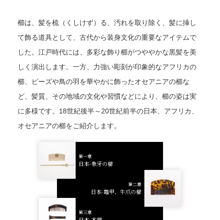
櫛は、髪を梳（くしけず）る、汚れを取り除く、髪に挿し
て飾る道具として、古代から装身文化の重要なアイテムで
した。江戸時代には、多彩な飾り櫛がつややかな黒髪を美
しく演出します。一方、力強い彫刻が印象的なアフリカの
櫛、ビーズや鳥の羽を華やかに飾ったオセアニアの櫛な
ど、髪質、その地域の文化や習慣などにより、櫛の姿は実
に多様です。18世紀後半～20世紀前半の日本、アフリカ、
オセアニアの櫛をご紹介します。
第一章
日本-象牙の櫛
第二章
日本-鼈甲、牛爪の櫛
第三章
日本-木櫛