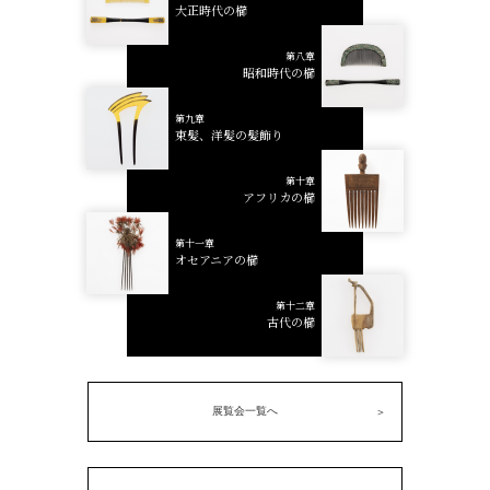
大正時代の櫛
第八章
昭和時代の櫛
第九章
束髪、洋髪の髪飾り
第十章
アフリカの櫛
第十一章
オセアニアの櫛
第十二章
古代の櫛
展覧会一覧へ