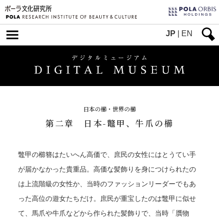
JP
|
EN
日本の櫛・世界の櫛
第二章 日本-鼈甲、牛爪の櫛
鼈甲の櫛簪はたいへん高価で、庶民の女性にはとうてい手
が届かなかった貴重品。高価な髪飾りを身につけられたの
は上流階級の女性か、当時のファッションリーダーでもあ
った高位の遊女たちだけ。庶民が重宝したのは鼈甲に似せ
て、馬爪や牛爪などから作られた髪飾りで、当時「贋物