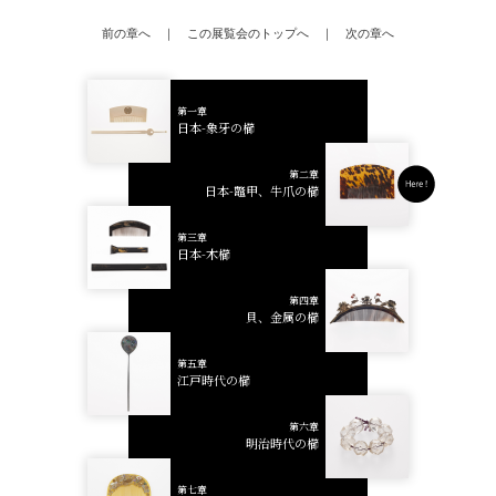
前の章へ
｜
この展覧会のトップへ
｜
次の章へ
第一章
日本-象牙の櫛
第二章
日本-鼈甲、牛爪の櫛
第三章
日本-木櫛
第四章
貝、金属の櫛
第五章
江戸時代の櫛
第六章
明治時代の櫛
第七章