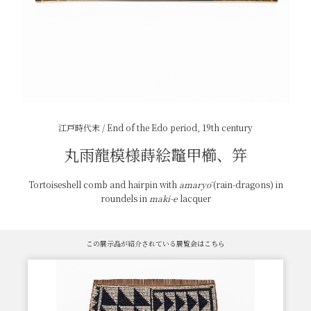
江戸時代末 / End of the Edo period, 19th century
丸雨龍模様蒔絵鼈甲櫛、笄
Tortoiseshell comb and hairpin with
amaryō
(rain-dragons) in
roundels in
maki-e
lacquer
この展示品が紹介されている展覧会はこちら