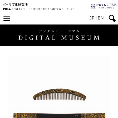
JP
|
EN