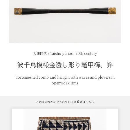
大正時代 / Taishō period, 20th century
波千鳥模様金透し彫り鼈甲櫛、笄
Tortoiseshell comb and hairpin with waves and plovers in
openwork rims
この展示品が紹介されている展覧会はこちら