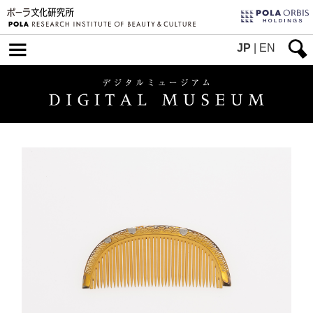
JP
|
EN