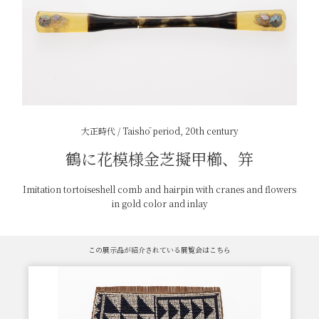
大正時代 / Taishō period, 20th century
鶴に花模様金芝擬甲櫛、笄
Imitation tortoiseshell comb and hairpin with cranes and flowers
in gold color and inlay
この展示品が紹介されている展覧会はこちら