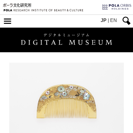
JP
|
EN