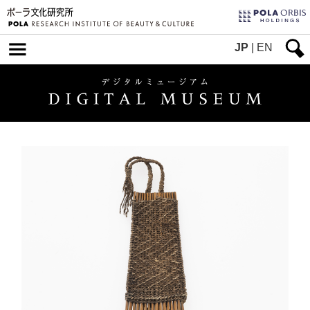
JP
|
EN