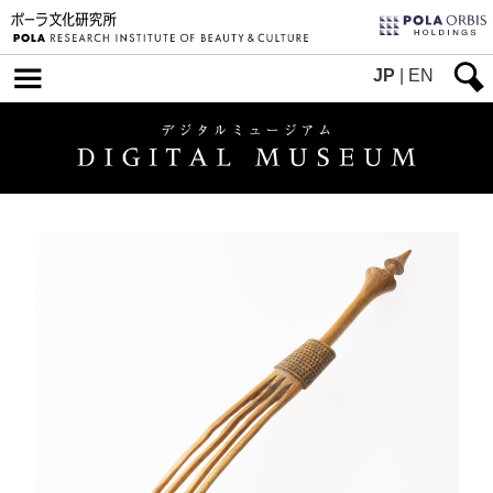
JP
|
EN