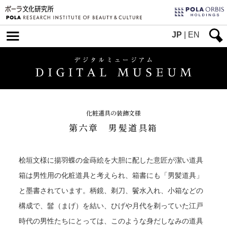
JP
|
EN
化粧道具の装飾文様
第六章 男髪道具箱
桧垣文様に揚羽蝶の金蒔絵を大胆に配した意匠が潔い道具
箱は男性用の化粧道具と考えられ、箱書にも「男髪道具」
と墨書されています。柄鏡、剃刀、鬢水入れ、小箱などの
構成で、髷（まげ）を結い、ひげや月代を剃っていた江戸
時代の男性たちにとっては、このような身だしなみの道具