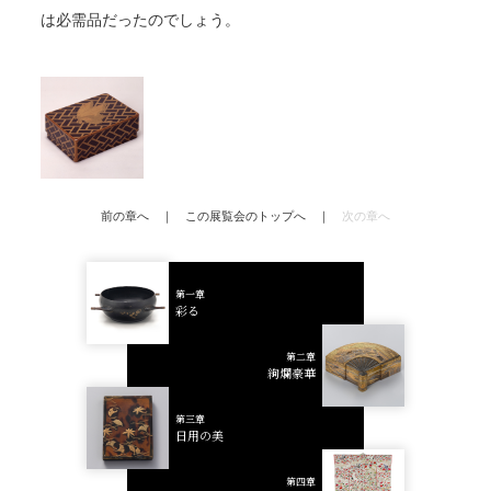
は必需品だったのでしょう。
前の章へ
｜
この展覧会のトップへ
｜
次の章へ
第一章
彩る
第二章
絢爛豪華
第三章
日用の美
第四章