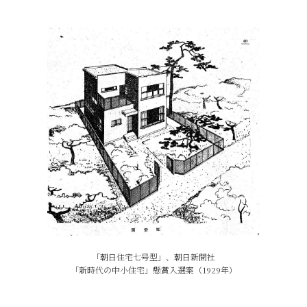
「朝日住宅七号型」、朝日新聞社
「新時代の
中小住宅」懸賞入選案（1929年）