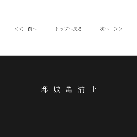
＜＜ 前へ
トップへ戻る
次へ ＞＞
土浦亀城邸