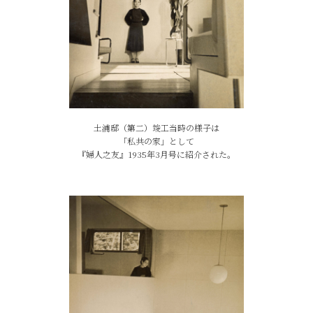
土浦邸（第二）竣工当時の
様子は
「私共の家」として
『婦人之友』1935年3月号に
紹介された。