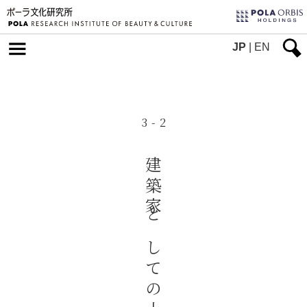
JP
|
EN
3-2
建築家としての土浦信子