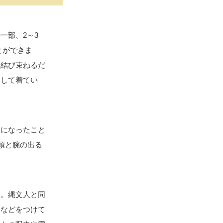
一部、2～3
とができま
を結び束ねるだ
通して着てい
うになったこと
頭と腕の出る
た。縄文人と同
りなどをつけて