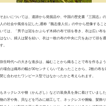
そおいについては、遺跡から発掘品や、中国の歴史書『三国志』の
人の社会や風俗を記した,通称『魏志倭人伝』の中から想像するこ
いては、「男子は冠をかぶらず木綿の布で頭を巻き、衣は広い布
はない。婦人は髪を結い、衣は一枚の布の中央に穴をあけて頭を
す。
弥生時代への大きな進歩は、編むことから織ることで布を作るよ
の場合は織布の幅が30センチくらいであったことから、2枚の布を
閉じ合わせたワンピース型ではなかったかと考えられます。
もネックレスや簪（かんざし）などの装身具を身に着けていまし
物の牙や角、貝などを巧みに細工して、ネックレスや腕輪、髪飾