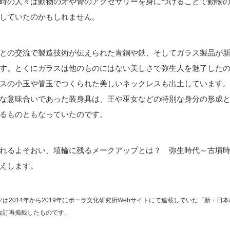
時の人々は動物の牙や骨のアクセサリーを身につけることで動物
していたのかもしれません。
との交流で製造技術が伝えられた青銅や鉄、そしてガラス製品が
す。とくにガラスは他のものにはない美しさで弥生人を魅了した
スの小玉や管玉でつくられた美しいネックレスも出土しています
な意味合いであった装身具は、王や巫女などの特別な身分の形成
るものともなっていたのです。
れるよそおい、埴輪に残るメークアップとは？ 弥生時代～古墳
えします。
は2014年から2019年にポーラ文化研究所Webサイトにて連載していた「新・日
改訂再掲載したものです。