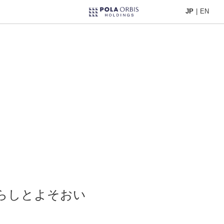
JP
|
EN
JP
|
EN
暮らしとよそおい