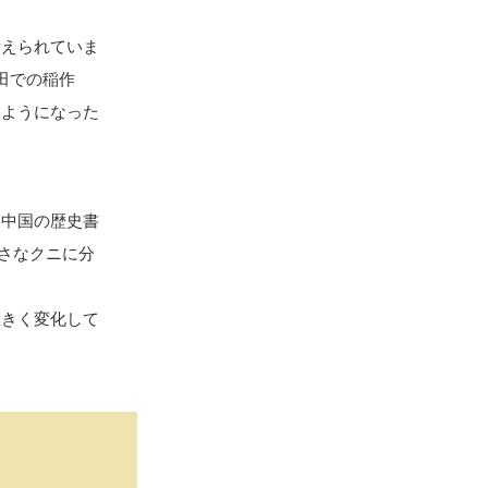
考えられていま
田での稲作
るようになった
。中国の歴史書
小さなクニに分
大きく変化して