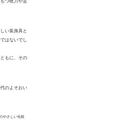
のもつ呪力や霊
新しい装身具と
のではないでし
。
とともに、その
時代のよそおい
本のやさしい化粧