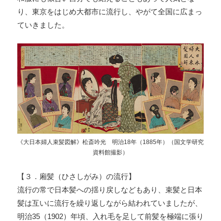
り、東京をはじめ大都市に流行し、やがて全国に広まっ
ていきました。
《大日本婦人束髪図解》松斎吟光 明治18年（1885年）（国文学研究
資料館撮影）
【３．廂髪（ひさしがみ）の流行】
流行の常で日本髪への揺り戻しなどもあり、束髪と日本
髪は互いに流行を繰り返しながら結われていましたが、
明治35（1902）年頃、入れ毛を足して前髪を極端に張り