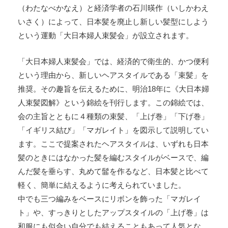
（わたなべかなえ）と経済学者の石川暎作（いしかわえ
いさく）によって、日本髪を廃止し新しい髪型にしよう
という運動「大日本婦人束髪会」が設立されます。
「大日本婦人束髪会」では、経済的で衛生的、かつ便利
という理由から、新しいヘアスタイルである「束髪」を
推奨。その趣旨を伝えるために、明治18年に《大日本婦
人束髪図解》という錦絵を刊行します。この錦絵では、
会の主旨とともに４種類の束髪、「上げ巻」「下げ巻」
「イギリス結び」「マガレイト」を図示して説明してい
ます。ここで提案されたヘアスタイルは、いずれも日本
髪のときにはなかった髪を編むスタイルがベースで、編
んだ髪を垂らす、丸めて髷を作るなど、日本髪と比べて
軽く、簡単に結えるように考えられていました。
中でも三つ編みをベースにリボンを飾った「マガレイ
ト」や、すっきりとしたアップスタイルの「上げ巻」は
和服にも似合い自分でも結えることもあって人気とな