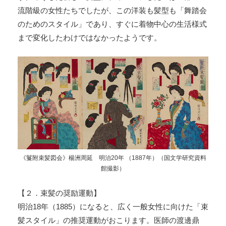
流階級の女性たちでしたが、この洋装も髪型も「舞踏会
のためのスタイル」であり、すぐに着物中心の生活様式
まで変化したわけではなかったようです。
《鬘附束髪図会》楊洲周延 明治20年 （1887年）（国文学研究資料
館撮影）
【２．束髪の奨励運動】
明治18年（1885）になると、広く一般女性に向けた「束
髪スタイル」の推奨運動がおこります。医師の渡邊鼎