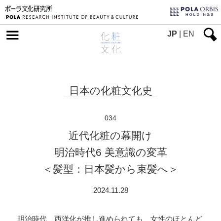
JP
|
EN
日本の化粧文化史
034
近代化粧の幕開け
明治時代6 美意識の変革
＜髪型：日本髪から束髪へ＞
2024.11.28
明治時代、西洋化が推し進められても、女性のほとんど