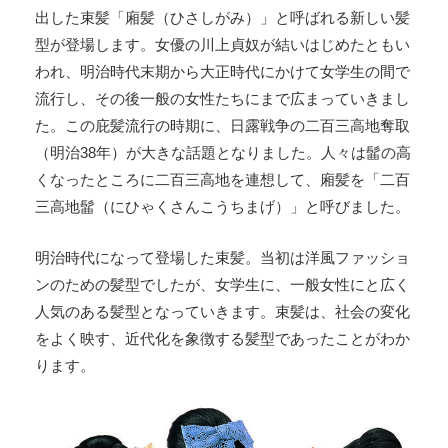
出した束髪「廂髪（ひさしがみ）」と呼ばれる新しい髪
型が登場します。女優の川上貞奴が結いはじめたともい
われ、明治時代末期から大正時代にかけて女学生の間で
流行し、その後一般の女性たちにまで広まっていきまし
た。この庇髪流行の時期に、日露戦争の二百三高地奪取
（明治38年）が大きな話題となりました。人々は髷の高
くなったところに二百三高地を連想して、廂髪を「二百
三高地髷（にひゃくさんこうちまげ）」と呼びました。
明治時代になって登場した束髪。当初は洋風ファッショ
ンのための髪型でしたが、女学生に、一般女性にと広く
人気のある髪型となっていきます。束髪は、社会の変化
をよく映す、近代化を象徴する髪型であったことがわか
ります。