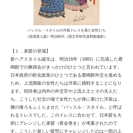
バッスル・スタイルの洋風ドレスを着た女性たち
《皇国美人鏡》明治時代（国文学研究資料館撮影）
【１．束髪の登場】
新ヘアスタイル誕生は、明治16年（1883）に完成した鹿
鳴館での舞踏会がきっかけのひとつと言われています。
日本政府の欧化政策のひとつである鹿鳴館外交を進める
ため、上流階級の女性たちは洋装に挑戦することになり
ます。招待者は内外の外交官や上流人士とその夫人た
ち。こうした社交の場で女性たちが身に着けた洋装は、
腰の後ろをふくらませた「バッスル・スタイル」と呼ば
れるドレスでした。このドレスに合わせて、日本髪を大
胆にアレンジした束髪（夜会巻き）が考案されたので
す。こうした新しい髪型にチャレンジしたのは一部の上