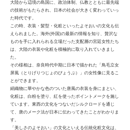
大陸から辺境の島国に、政治体制、仏教とともに最先端
の技術がもたらされ、日本の社会が大きく変わっていっ
た時代です。
この時、衣装・髪型・化粧といったよそおいの文化も伝
えられました。海外(外国)の最新の情報を知り、贅沢な
ものを手に入れられる立場だった支配層の宮廷女性たち
は、大陸の衣装や化粧を積極的に取り入れていきまし
た。
その様相は、奈良時代中期に日本で描かれた「鳥毛立女
屏風（とりげりつじょのびょうぶ）」の女性像に見るこ
とができます。
絹織物に華やかな色のついた唐風の衣装を身にまとい、
化粧は、白粉を塗り、紅を使ったポイントメークを施し
ています。東西の文化をつないだシルクロードを通じ
て、唐のメーク法が日本に伝わってきたことがわかりま
す。
「美しさのよそおい」の文化といえる伝統化粧文化は、