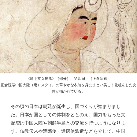
《鳥毛立女屏風》（部分） 第四扇 （正倉院蔵）
正倉院蔵中国大陸（唐）スタイルの華やかな衣装を身にまとい美しく化粧をした女
性が描かれている。
その頃の日本は朝廷が誕生し、国づくりが始まりまし
た。日本が国としての体制をととのえ、国力をもった支
配層は中国大陸や朝鮮半島との交流を持つようになりま
す。仏教伝来や遣隋使・遣唐使派遣などを介して、中国